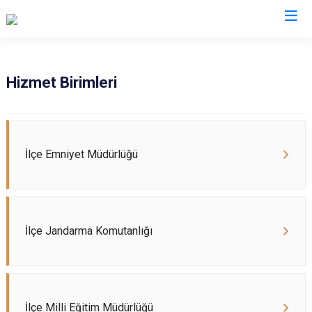
Çankırı
Hizmet Birimleri
Atkaracalar
Korgun
Bayramören
Kurşunlu
Çerkeş
Orta
İlçe Emniyet Müdürlüğü
Eldivan
Şabanözü
Ilgaz
Yapraklı
Kızılırmak
İlçe Jandarma Komutanlığı
İlçe Milli Eğitim Müdürlüğü