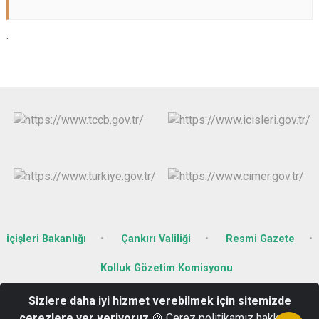
.
içişleri Bakanlığı
Çankırı Valiliği
Resmi Gazete
Kolluk Gözetim Komisyonu
Sizlere daha iyi hizmet verebilmek için sitemizde
Gazidede Mah. Garaj Sk. No :19 Ilgaz / ÇANKIRI
çerezlere yer veriyoruz
🍪 Çerez politikamız hakkında