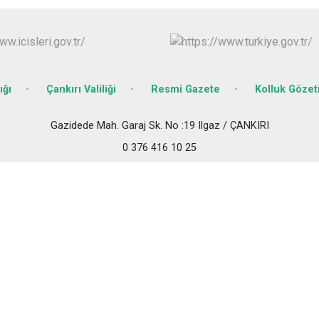
Ilgaz
Kızılırmak
ığı
Çankırı Valiliği
Resmi Gazete
Kolluk Göze
Gazidede Mah. Garaj Sk. No :19 Ilgaz / ÇANKIRI
0 376 416 10 25