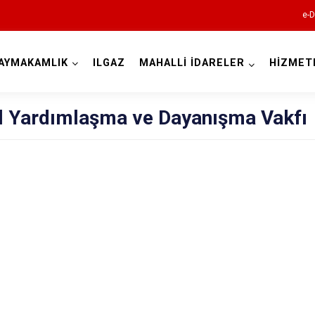
e-D
AYMAKAMLIK
ILGAZ
MAHALLİ İDARELER
HİZMET
Çankırı
l Yardımlaşma ve Dayanışma Vakfı
Atkaracalar
Bayramören
Çerkeş
Eldivan