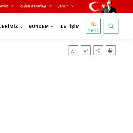
evlet
İçişleri Bakanlığı
Çankırı
LERİMİZ
GÜNDEM
İLETİŞİM
28
°C
Korgun
Kurşunlu
Orta
Şabanözü