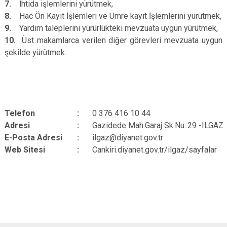
7.
İhtida işlemlerini yürütmek,
8.
Hac Ön Kayıt İşlemleri ve Umre kayıt İşlemlerini yürütmek,
9.
Yardım taleplerini yürürlükteki mevzuata uygun yürütmek,
10.
Üst makamlarca verilen diğer görevleri mevzuata uygun
şekilde yürütmek.
Telefon
:
0 376 416 10 44
Adresi
:
Gazidede Mah.Garaj Sk.Nu.:29 -ILGAZ
E-Posta Adresi
:
ilgaz@diyanet.gov.tr
Web Sitesi
:
Cankiri.diyanet.gov.tr/ilgaz/sayfalar