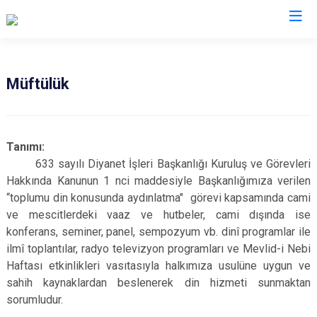
Çankırı
Müftülük
Atkaracalar
Korgun
Bayramören
Kurşunlu
Tanımı:
Çerkeş
Orta
633 sayılı Diyanet İşleri Başkanlığı Kuruluş ve Görevleri
Eldivan
Şabanözü
Hakkında Kanunun 1 nci maddesiyle Başkanlığımıza verilen
“toplumu din konusunda aydınlatma" görevi kapsamında cami
Ilgaz
Yapraklı
ve mescitlerdeki vaaz ve hutbeler, cami dışında ise
Kızılırmak
konferans, seminer, panel, sempozyum vb. dinî programlar ile
ilmî toplantılar, radyo televizyon programları ve Mevlid-i Nebi
Haftası etkinlikleri vasıtasıyla halkımıza usulüne uygun ve
sahih kaynaklardan beslenerek din hizmeti sunmaktan
sorumludur.