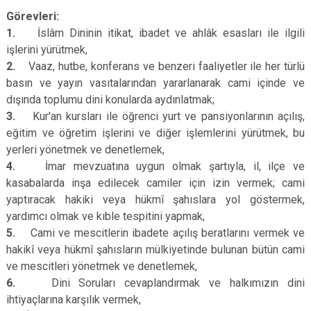
Görevleri:
1.
İslâm Dininin itikat, ibadet ve ahlâk esasları ile ilgili
işlerini yürütmek,
2.
Vaaz, hutbe, konferans ve benzeri faaliyetler ile her türlü
basın ve yayın vasıtalarından yararlanarak cami içinde ve
dışında toplumu dini konularda aydınlatmak;
3.
Kur'an kursları ile öğrenci yurt ve pansiyonlarının açılış,
eğitim ve öğretim işlerini ve diğer işlemlerini yürütmek, bu
yerleri yönetmek ve denetlemek,
4.
İmar mevzuatına uygun olmak şartıyla, il, ilçe ve
kasabalarda inşa edilecek camiler için izin vermek; cami
yaptıracak hakiki veya hükmî şahıslara yol göstermek,
yardımcı olmak ve kıble tespitini yapmak,
5.
Cami ve mescitlerin ibadete açılış beratlarını vermek ve
hakikî veya hükmî şahısların mülkiyetinde bulunan bütün cami
ve mescitleri yönetmek ve denetlemek,
6.
Dini Soruları cevaplandırmak ve halkımızın dini
ihtiyaçlarına karşılık vermek,