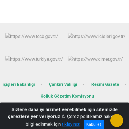
içişleri Bakanlığı
Çankırı Valiliği
Resmi Gazete
Kolluk Gözetim Komisyonu
Sizlere daha iyi hizmet verebilmek için sitemizde
Gazidede Mah. Garaj Sk. No :19 Ilgaz / ÇANKIRI
çerezlere yer veriyoruz
🍪 Çerez politikamız hakkında
0 376 416 10 25
bilgi edinmek için
tıklayınız
Kabul et