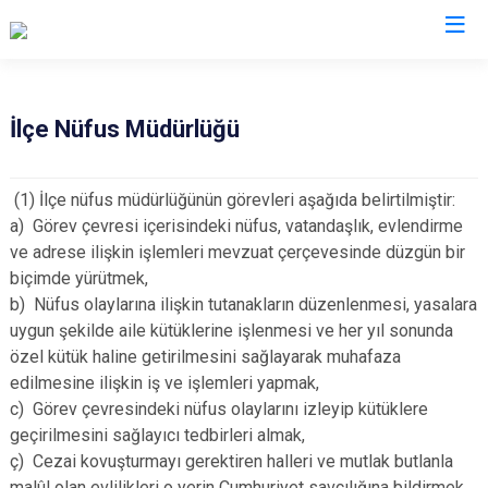
Çankırı
İlçe Nüfus Müdürlüğü
Atkaracalar
Korgun
(1) İlçe nüfus müdürlüğünün görevleri aşağıda belirtilmiştir:
Bayramören
Kurşunlu
a) Görev çevresi içerisindeki nüfus, vatandaşlık, evlendirme
Çerkeş
Orta
ve adrese ilişkin işlemleri mevzuat çerçevesinde düzgün bir
Eldivan
Şabanözü
biçimde yürütmek,
b) Nüfus olaylarına ilişkin tutanakların düzenlenmesi, yasalara
Ilgaz
Yapraklı
uygun şekilde aile kütüklerine işlenmesi ve her yıl sonunda
Kızılırmak
özel kütük haline getirilmesini sağlayarak muhafaza
edilmesine ilişkin iş ve işlemleri yapmak,
c) Görev çevresindeki nüfus olaylarını izleyip kütüklere
geçirilmesini sağlayıcı tedbirleri almak,
ç) Cezai kovuşturmayı gerektiren halleri ve mutlak butlanla
malûl olan evlilikleri o yerin Cumhuriyet savcılığına bildirmek,