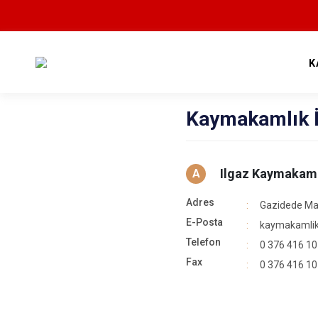
K
Kaymakamlık İl
Ilgaz Kaymakaml
A
Adres
Gazidede Mah
E-Posta
kaymakamlik
Telefon
0 376 416 10
Fax
0 376 416 10