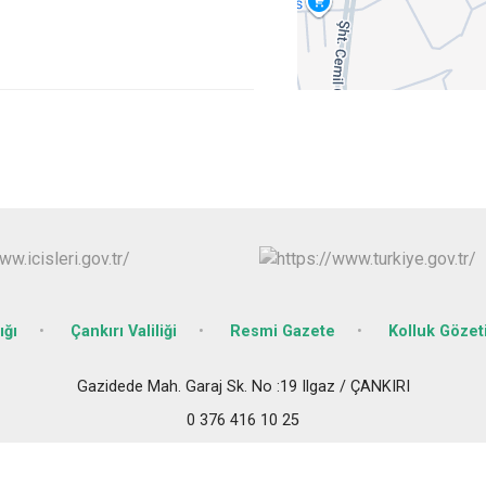
Ilgaz
Kızılırmak
ığı
Çankırı Valiliği
Resmi Gazete
Kolluk Göze
Gazidede Mah. Garaj Sk. No :19 Ilgaz / ÇANKIRI
0 376 416 10 25