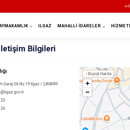
e-D
AYMAKAMLIK
ILGAZ
MAHALLİ İDARELER
HİZMET
Çankırı
etişim Bilgileri
ığı
Büyük Harita
+
.Garaj Sk.No:19 Ilgaz / ÇANKIRI
−
@ilgaz.gov.tr
Atkaracalar
 25
Bayramören
 26
Çerkeş
Eldivan