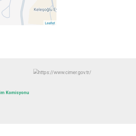
Yapraklı
Leaflet
tim Komisyonu