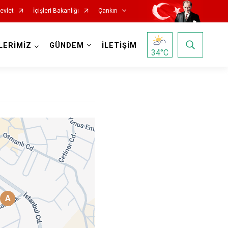
evlet
İçişleri Bakanlığı
Çankırı
LERİMİZ
GÜNDEM
İLETİŞİM
34
°C
Korgun
Kurşunlu
A
Orta
Şabanözü