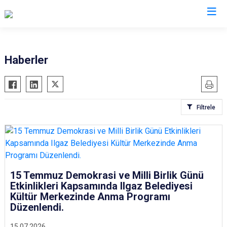
Çankırı
Haberler
Atkaracalar
Korgun
Bayramören
Kurşunlu
Filtrele
Çerkeş
Orta
Eldivan
Şabanözü
Ilgaz
Yapraklı
Kızılırmak
15 Temmuz Demokrasi ve Milli Birlik Günü
Etkinlikleri Kapsamında Ilgaz Belediyesi
Kültür Merkezinde Anma Programı
Düzenlendi.
15.07.2026