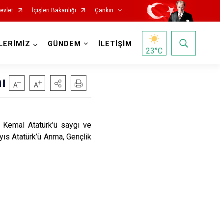
evlet
İçişleri Bakanlığı
Çankırı
LERİMİZ
GÜNDEM
İLETİŞİM
23
°C
ı
Kemal Atatürk’ü saygı ve
yıs Atatürk’ü Anma, Gençlik
Korgun
Kurşunlu
Orta
Şabanözü