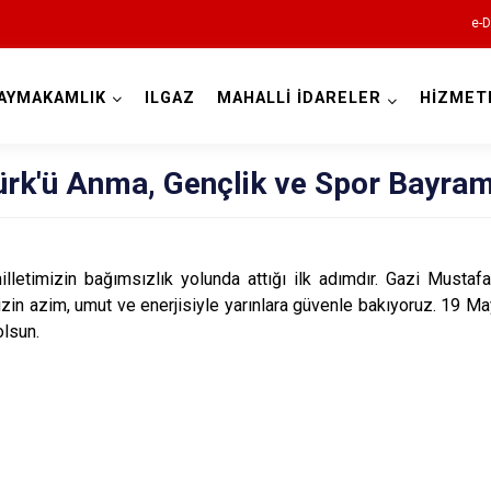
e-D
AYMAKAMLIK
ILGAZ
MAHALLİ İDARELER
HİZMET
Çankırı
ürk'ü Anma, Gençlik ve Spor Bayram
izin bağımsızlık yolunda attığı ilk adımdır. Gazi Mustafa 
izin azim, umut ve enerjisiyle yarınlara güvenle bakıyoruz. 19 Ma
olsun.
Atkaracalar
Bayramören
Çerkeş
Eldivan