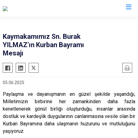
Çankırı
Kaymakamımız Sn. Burak
YILMAZ’ın Kurban Bayramı
Atkaracalar
Korgun
Mesajı
Bayramören
Kurşunlu
Çerkeş
Orta
Eldivan
Şabanözü
05.06.2025
Ilgaz
Yapraklı
Paylaşma ve dayanışmanın en güzel şekilde yaşandığı,
Kızılırmak
Milletimizin birbirine her zamankinden daha fazla
kenetlenerek gönül birliği oluşturduğu, insanlar arasında
dostluk ve kardeşlik duygularının canlanmasına vesile olan bir
Kurban Bayramına daha ulaşmanın huzurunu ve mutluluğunu
yaşıyoruz.