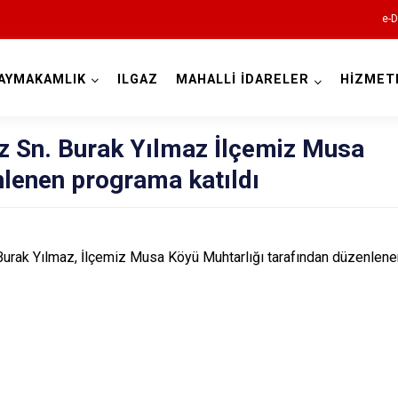
e-D
AYMAKAMLIK
ILGAZ
MAHALLİ İDARELER
HİZMET
Çankırı
Sn. Burak Yılmaz İlçemiz Musa
lenen programa katıldı
rak Yılmaz, İlçemiz Musa Köyü Muhtarlığı tarafından düzenlenen 
Atkaracalar
Bayramören
Çerkeş
Eldivan