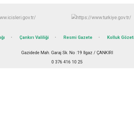
Ilgaz
Kızılırmak
ığı
Çankırı Valiliği
Resmi Gazete
Kolluk Göze
Gazidede Mah. Garaj Sk. No :19 Ilgaz / ÇANKIRI
0 376 416 10 25