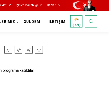
evlet
İçişleri Bakanlığı
Çankırı
LERİMİZ
GÜNDEM
İLETİŞİM
34
°C
programa katıldılar.
Korgun
Kurşunlu
Orta
Şabanözü