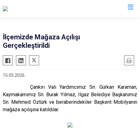
Çankırı
İlçemizde Mağaza Açılışı
Gerçekleştirildi
Atkaracalar
Korgun
Bayramören
Kurşunlu
Çerkeş
Orta
15.05.2026
Eldivan
Şabanözü
Çankırı Vali Yardımcımız Sn. Gürkan Karaman,
Ilgaz
Yapraklı
Kaymakamımız Sn. Burak Yılmaz, Ilgaz Belediye Başkanımız
Kızılırmak
Sn. Mehmed Öztürk ve beraberindekiler Başkent Mobilyanın
mağaza açılışına katıldılar.