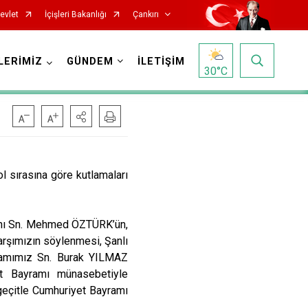
evlet
İçişleri Bakanlığı
Çankırı
LERİMİZ
GÜNDEM
İLETİŞİM
30
°C
sırasına göre kutlamaları
anı Sn. Mehmed ÖZTÜRK’ün,
Korgun
Marşımızın söylenmesi, Şanlı
Kurşunlu
kamımız Sn. Burak YILMAZ
yet Bayramı münasebetiyle
Orta
geçitle Cumhuriyet Bayramı
Şabanözü