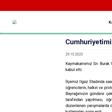
K
Cumhuriyetimiz
29.10.2025
Kaymakamımız Sn. Burak Y
kabul etti.
İlçemiz Ilgaz Stadında s
öğrencilerin, halkın ve pro
Bayrağımızın göndere çe
tarafından yapılması, öğ
düzenlenen yarışmalarda d
kutlamaları sona erdi.