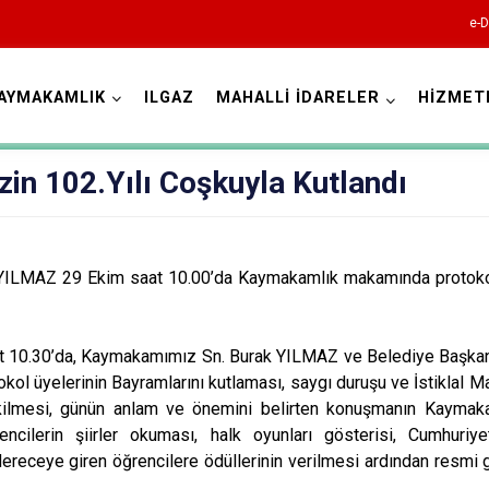
e-D
AYMAKAMLIK
ILGAZ
MAHALLİ İDARELER
HİZMET
Çankırı
in 102.Yılı Coşkuyla Kutlandı
ILMAZ 29 Ekim saat 10.00’da Kaymakamlık makamında protokol 
aat 10.30’da, Kaymakamımız Sn. Burak YILMAZ ve Belediye Başk
Atkaracalar
tokol üyelerinin Bayramlarını kutlaması, saygı duruşu ve İstiklal 
Bayramören
kilmesi, günün anlam ve önemini belirten konuşmanın Kayma
rencilerin şiirler okuması, halk oyunları gösterisi, Cumhuri
Çerkeş
ereceye giren öğrencilere ödüllerinin verilmesi ardından resmi 
Eldivan