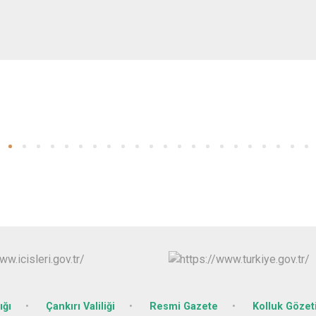
ığı
Çankırı Valiliği
Resmi Gazete
Kolluk Göze