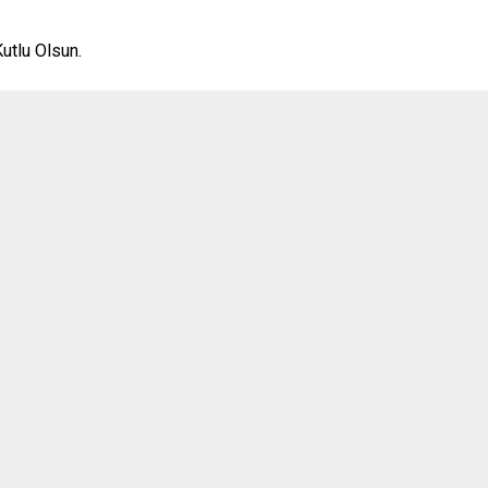
Ilgaz
utlu Olsun.
Kızılırmak